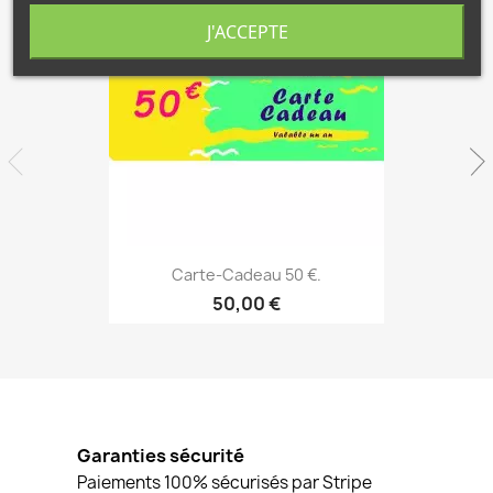
favorite_border
J'ACCEPTE
Aperçu rapide

Carte-Cadeau 50 €.
50,00 €
Garanties sécurité
Paiements 100% sécurisés par Stripe