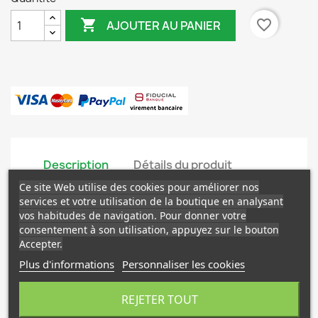

favorite_border
AJOUTER AU PANIER
Description
Détails du produit
Ce site Web utilise des cookies pour améliorer nos
Carte-cadeau 30 €.
services et votre utilisation de la boutique en analysant
vos habitudes de navigation. Pour donner votre
consentement à son utilisation, appuyez sur le bouton
Accepter.
AUTRES PRODUITS QUI PEUVENT VOUS
Plus d'informations
Personnaliser les cookies
INTÉRESSER
REJETER TOUT