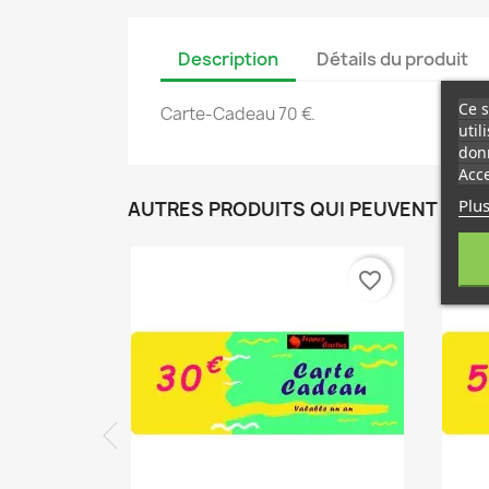
Description
Détails du produit
Ce s
Carte-Cadeau 70 €.
util
donn
Acce
Plus
AUTRES PRODUITS QUI PEUVENT VOU
favorite_border