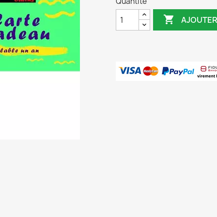
Quantité

AJOUTER