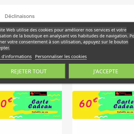
Déclinaisons
ite Web utilise des cookies pour améliorer nos services et votre
isation de la boutique en analysant vos habitudes de navigation. P
er votre consentement à son utilisation, appuyez sur le bouton
pter.
 d'informations
Personnaliser les cookies
S INTÉRESSER
REJETER TOUT
J'ACCEPTE
favorite_border