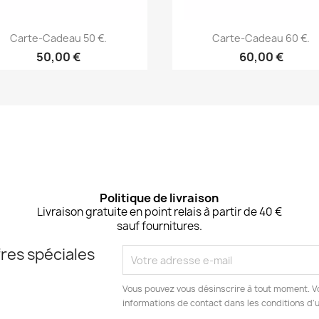
Aperçu rapide
Aperçu rapide


Carte-Cadeau 50 €.
Carte-Cadeau 60 €.
50,00 €
60,00 €
Politique de livraison
Livraison gratuite en point relais à partir de 40 €
sauf fournitures.
res spéciales
Vous pouvez vous désinscrire à tout moment. V
informations de contact dans les conditions d'ut