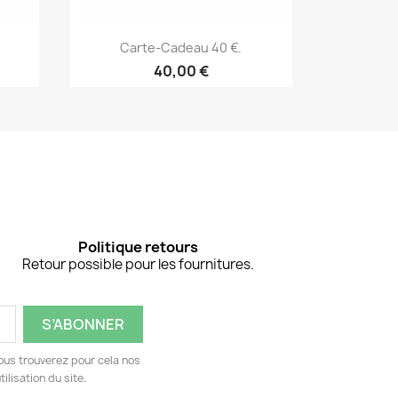
Aperçu rapide


Carte-Cadeau 40 €.
Car
40,00 €
Politique retours
Retour possible pour les fournitures.
ous trouverez pour cela nos
ilisation du site.