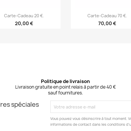
Aperçu rapide
Aperçu rapide


Carte-Cadeau 20 €.
Carte-Cadeau 70 €.
20,00 €
70,00 €
Politique de livraison
Livraison gratuite en point relais à partir de 40 €
sauf fournitures.
res spéciales
Vous pouvez vous désinscrire à tout moment. V
informations de contact dans les conditions d'ut