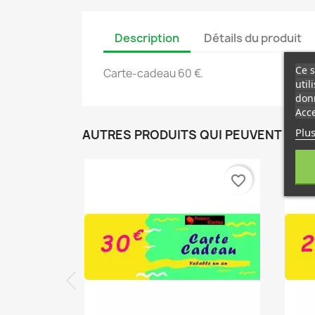
Description
Détails du produit
Ce s
Carte-cadeau 60 €.
util
donn
Acce
Plus
AUTRES PRODUITS QUI PEUVENT VOU
favorite_border