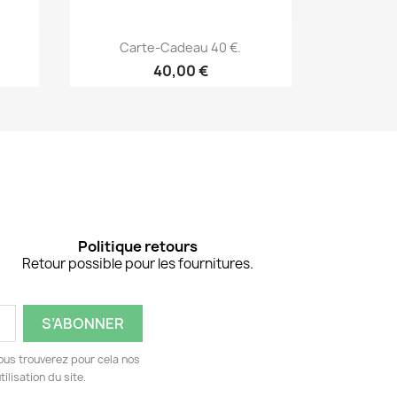
Aperçu rapide


Carte-Cadeau 40 €.
Car
40,00 €
Politique retours
Retour possible pour les fournitures.
ous trouverez pour cela nos
ilisation du site.