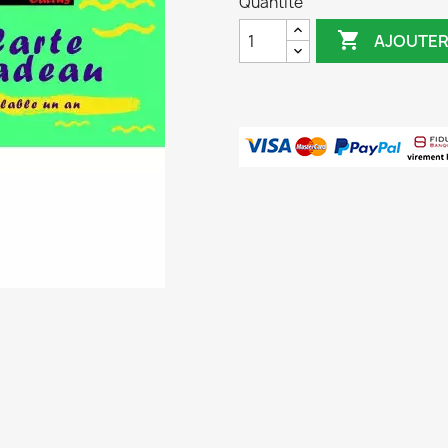
Quantité

AJOUTER