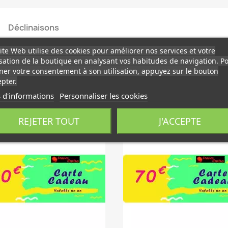
Déclinaisons
ite Web utilise des cookies pour améliorer nos services et votre
isation de la boutique en analysant vos habitudes de navigation. P
er votre consentement à son utilisation, appuyez sur le bouton
pter.
 d'informations
Personnaliser les cookies
S INTÉRESSER
REJETER TOUT
J'ACCEPTE
favorite_border