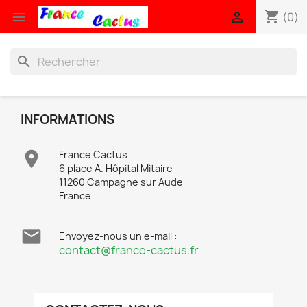
shopping_cart


(0)
search
INFORMATIONS

France Cactus
6 place A. Hôpital Mitaire
11260 Campagne sur Aude
France

Envoyez-nous un e-mail :
contact@france-cactus.fr