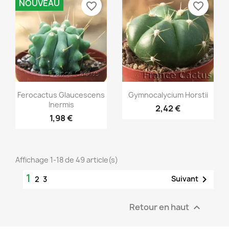
NOUVEAU
favorite_border
favorite_border
Aperçu rapide
Aperçu rapide


Ferocactus Glaucescens
Gymnocalycium Horstii
Inermis
EXCLUSIVITÉ WEB !
2,42 €
1,98 €
Affichage 1-18 de 49 article(s)
1

Suivant
2
3
Retour en haut
