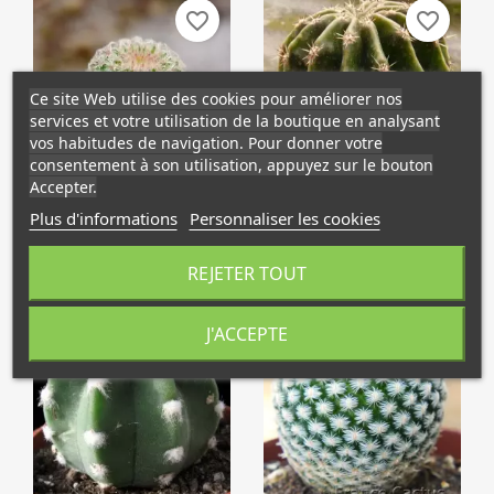
favorite_border
favorite_border
Ce site Web utilise des cookies pour améliorer nos
services et votre utilisation de la boutique en analysant
vos habitudes de navigation. Pour donner votre
consentement à son utilisation, appuyez sur le bouton
Accepter.
Aperçu rapide
Aperçu rapide


Echinocereus
Echinopsis Oxygona
Plus d'informations
Personnaliser les cookies
Pectinatus
1,98 €
3,30 €
REJETER TOUT
J'ACCEPTE
NOUVEAU
favorite_border
favorite_border