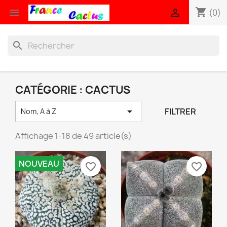
shopping_cart


(0)
search
CATÉGORIE : CACTUS

FILTRER
Nom, A à Z
Affichage 1-18 de 49 article(s)
NOUVEAU
favorite_border
favorite_border