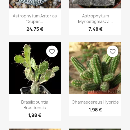
Aperçu rapide
Aperçu rapide


Astrophytum Asterias
Astrophytum
"Super...
Myriostigma Cv....
24,75 €
7,48 €
favorite_border
favorite_border
Aperçu rapide
Aperçu rapide


Brasiliopuntia
Chamaecereus Hybride
Brasiliensis
1,98 €
1,98 €