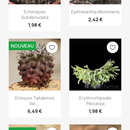
Aperçu rapide
Aperçu rapide


Echinopsis
Epithelantha Micromeris
Subdenudata
2,42 €
1,98 €
NOUVEAU
favorite_border
favorite_border
Aperçu rapide
Aperçu rapide


Eriosyce Taltalensis
Erythrorhipsalis
Var....
Pilocarpa
6,49 €
1,98 €