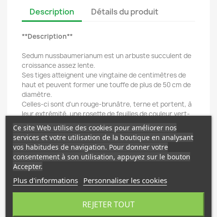
Description
Détails du produit
**Description**
Sedum nussbaumerianum est un arbuste succulent de
croissance assez lente.
Ses tiges atteignent une vingtaine de centimètres de
haut et peuvent former une touffe de plus de 50 cm de
diamètre.
Celles-ci sont d'un rouge-brunâtre, terne et portent, à
leur extrémité, une rosette de feuilles de couleur vert-
jaune à orange suivant l'exposition au soleil.
Ce site Web utilise des cookies pour améliorer nos
Ces feuilles sont charnues, carénées (en forme de
services et votre utilisation de la boutique en analysant
barque), assez longues, plus de 3 cm de longueur sur 1
vos habitudes de navigation. Pour donner votre
cm ou plus de largeur.
consentement à son utilisation, appuyez sur le bouton
Petites fleurs blanches au bout d'une petite hampe en
Accepter.
forme de parasol.
Plus d'informations
Personnaliser les cookies
**Origine**
REJETER TOUT
Mexique:Vera Cruz.