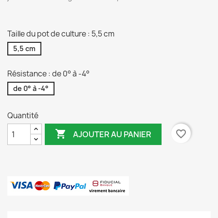
Taille du pot de culture : 5,5 cm
5,5 cm
Résistance : de 0° à -4°
de 0° à -4°
Quantité

favorite_border
AJOUTER AU PANIER