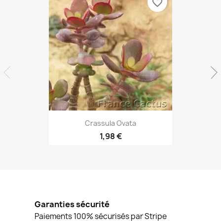
favorite_border
Aperçu rapide

Crassula Ovata
1,98 €
Garanties sécurité
Paiements 100% sécurisés par Stripe