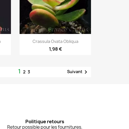
Aperçu rapide

m
Crassula Ovata Obliqua
1,98 €
1

Suivant
2
3
Politique retours
Retour possible pour les fournitures.