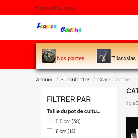
Contactez-nous
Nos plantes
Tillandsias
Accueil
Succulentes
Crassulaceae
CA
FILTRER PAR
Il y a
Taille du pot de culture
5,5 cm
(38)
8 cm
(14)