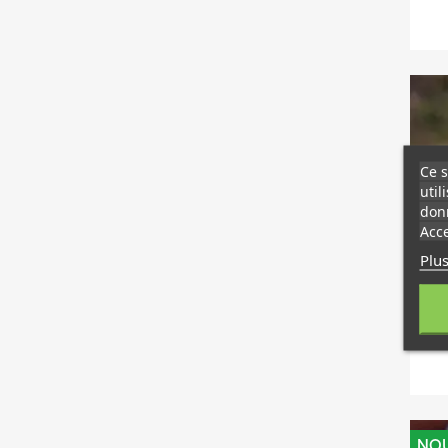
Ce s
util
donn
Acce
Plus
NO