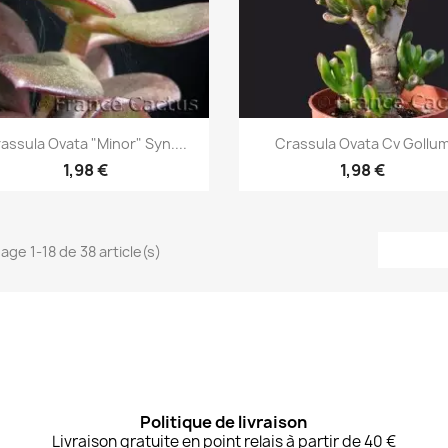
Aperçu rapide
Aperçu rapide


assula Ovata "minor" Syn....
Crassula Ovata Cv Gollu
1,98 €
1,98 €
hage 1-18 de 38 article(s)
Politique de livraison
Livraison gratuite en point relais à partir de 40 €