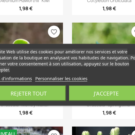
Aeonium Haworthii "Kiwi"
Cotyledon Orbiculata
1,98 €
1,98 €
favorite_border
fa
ite Web utilise des cookies pour améliorer nos services et votre
isation de la boutique en analysant vos habitudes de navigation. P
er votre consentement à son utilisation, appuyez sur le bouton
pter.
 d'informations
Personnaliser les cookies
REJETER TOUT
J'ACCEPTE
Aperçu rapide
Aperçu rapide


Crassula "Money Maker"
Crassula "Springtime"
1,98 €
1,98 €
UVEAU