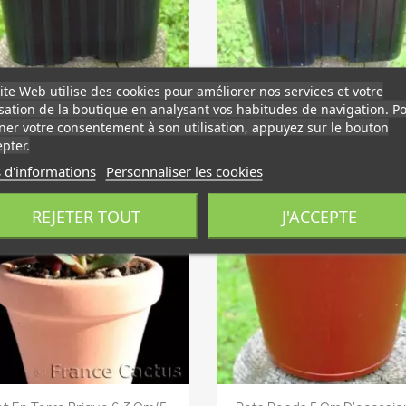
Aperçu rapide
Aperçu rapide


ite Web utilise des cookies pour améliorer nos services et votre
Godets 7x7 Par 100
Godets 9x9 Par 20
isation de la boutique en analysant vos habitudes de navigation. P
6,00 €
2,88 €
er votre consentement à son utilisation, appuyez sur le bouton
pter.
 d'informations
Personnaliser les cookies
favorite_border
fa
REJETER TOUT
J'ACCEPTE
Aperçu rapide
Aperçu rapide

