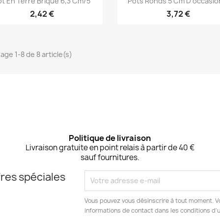
ot En Terre Brique 6,3 Cm/5
Pots Ronds 5 Cm D'occasion
2,42 €
3,72 €
age 1-8 de 8 article(s)
Politique de livraison
Livraison gratuite en point relais à partir de 40 €
sauf fournitures.
res spéciales
Vous pouvez vous désinscrire à tout moment. V
informations de contact dans les conditions d'ut