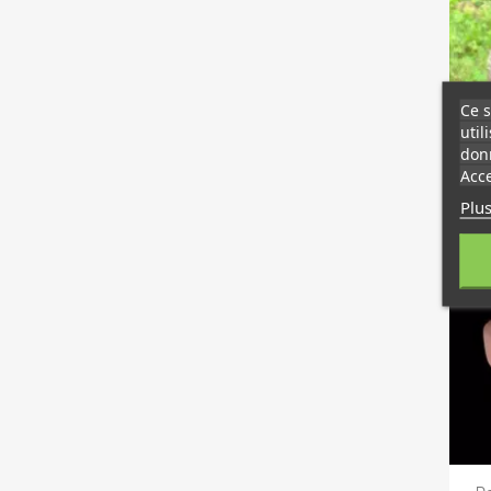
Ce s
util
donn
Acce
Plus