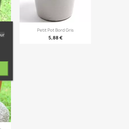
Aperçu rapide

Petit Pot Bord Gris
our
5,88 €
vorite_border