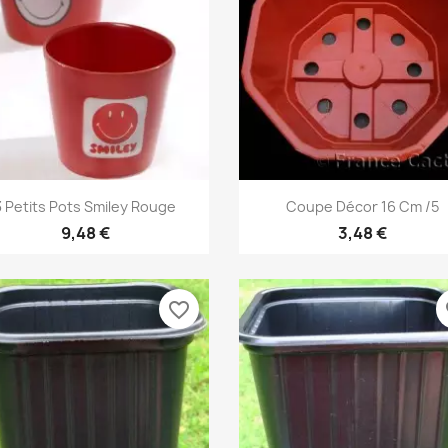
Aperçu rapide
Aperçu rapide


3 Petits Pots Smiley Rouge
Coupe Décor 16 Cm /5
9,48 €
3,48 €
favorite_border
fa