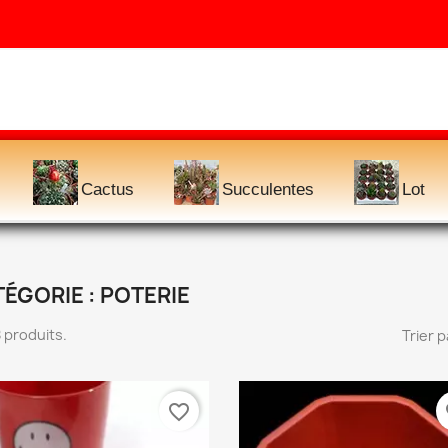
Cactus
Succulentes
Lot
ÉGORIE : POTERIE
 8 produits.
Trier p
favorite_border
fa