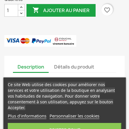

favorite_border
AJOUTER AU PANIER
Description
Détails du produit
3 Petits pots Smiley rouge assortis (voir les
Ce site Web utilise des cookies pour améliorer nos
photos)
services et votre utilisation de la boutique en analysant
Diamètre: 10,5 cm
vos habitudes de navigation. Pour donner votre
Hauteur: 9 cm
consentement à son utilisation, appuyez sur le bouton
Accepter.
Plus d'informations
Personnaliser les cookies
AUTRES PRODUITS QUI PEUVENT VOUS
INTÉRESSER