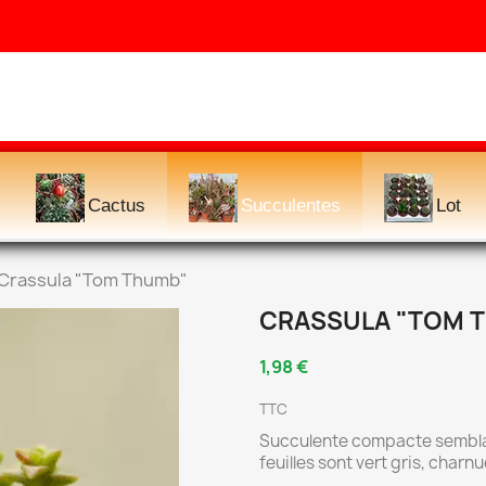
Cactus
Succulentes
Lot
Crassula "Tom Thumb"
CRASSULA "TOM 
1,98 €
TTC
Succulente compacte semblab
feuilles sont vert gris, char