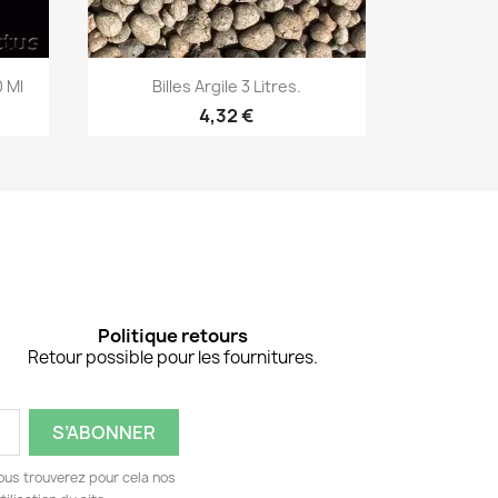
Aperçu rapide


 Ml
Billes Argile 3 Litres.
Mélange P
4,32 €
Politique retours
Retour possible pour les fournitures.
ous trouverez pour cela nos