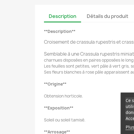
Description
Détails du produit
**Description**
Croisement de crassula rupestris et crass
Semblable à une Crassula rupestris minia
charnues disposées en paires opposées le long
Les feuilles sont petites, vert pâle à vert gris,
Ses fleurs blanches à rose pâle apparaissent 
**Origine**
Obtension horticole.
Ce s
util
**Exposition**
donn
Acce
Soleil ou soleil tamisé.
Plus
**Arrosage**