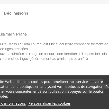
Déclinaisons
ula marnieriana
.
ture,
Crassula "Tom Thumb" est une succulente compacte formant de pe
 de tiges dressées.
 souvent teintées de rouge en bordure den fonction de l'exposition solair
au sommet de tiges, généralement au printemps et en été.
ite Web utilise des cookies pour améliorer nos services et votre
isation de la boutique en analysant vos habitudes de navigation. P
er votre consentement à son utilisation, appuyez sur le bouton
pter.
 d'informations
Personnaliser les cookies