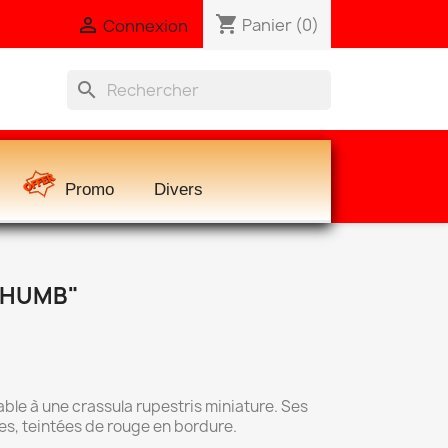
shopping_cart

Panier
(0)
Connexion
search
Promo
Divers
THUMB"
le à une crassula rupestris miniature. Ses
nues, teintées de rouge en bordure.