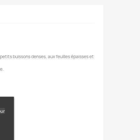
tits buissons denses, aux feuilles épaisses et
e.
our