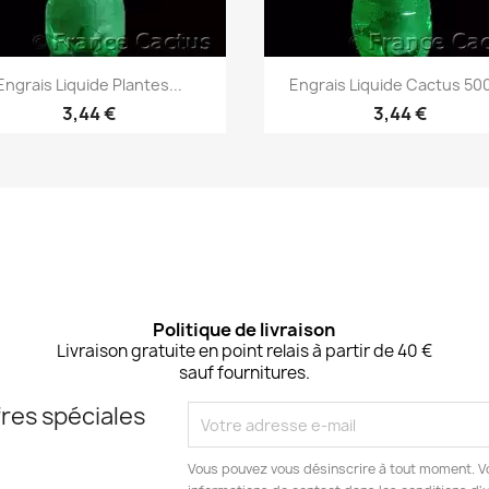
Aperçu rapide
Aperçu rapide


Engrais Liquide Plantes...
Engrais Liquide Cactus 500
3,44 €
3,44 €
Politique de livraison
Livraison gratuite en point relais à partir de 40 €
sauf fournitures.
res spéciales
Vous pouvez vous désinscrire à tout moment. V