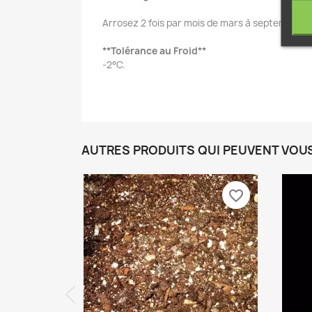
Arrosez 2 fois par mois de mars à septembre, e
**Tolérance au Froid**
-2°C.
AUTRES PRODUITS QUI PEUVENT VOU
favorite_border