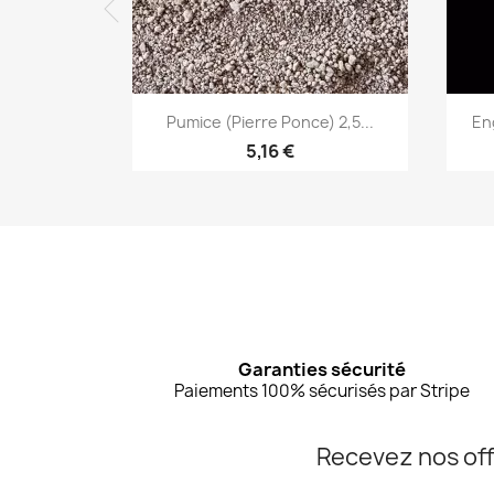
Aperçu rapide

Pumice (Pierre Ponce) 2,5...
En
5,16 €
Garanties sécurité
Paiements 100% sécurisés par Stripe
Recevez nos off