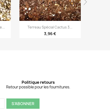
Aperçu rapide


...
Terreau Spécial Cactus 3...
Bill
3,96 €
Politique retours
Retour possible pour les fournitures.