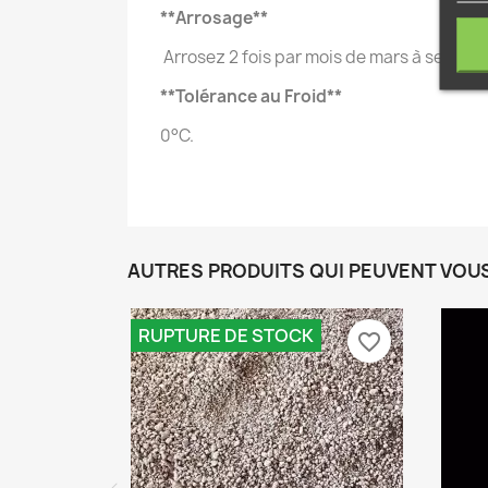
**Arrosage**
Arrosez 2 fois par mois de mars à septembre
**Tolérance au Froid**
0°C.
AUTRES PRODUITS QUI PEUVENT VOU
RUPTURE DE STOCK
favorite_border