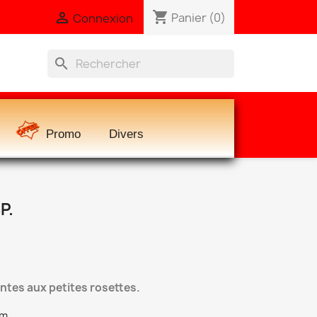
shopping_cart

Panier
(0)
Connexion
search
Promo
Divers
P.
tes aux petites rosettes.
cm