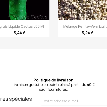
Aperçu rapide
Aperçu rapide


grais Liquide Cactus 500 Ml
Mélange Perlite+Vermiculite
3,44 €
3,24 €
Politique de livraison
Livraison gratuite en point relais à partir de 40 €
sauf fournitures.
res spéciales