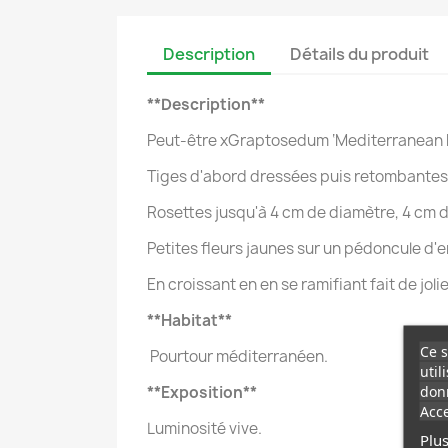
Description
Détails du produit
**Description**
Peut-être xGraptosedum ‘Mediterranean 
Tiges d'abord dressées puis retombantes j
Rosettes jusqu'à 4 cm de diamètre, 4 cm de
Petites fleurs jaunes sur un pédoncule d'e
En croissant en en se ramifiant fait de jol
**Habitat**
Ce s
Pourtour méditerranéen.
util
donn
**Exposition**
Acce
Luminosité vive.
Plus