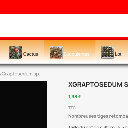
Cactus
Succulentes
Lot
xGraptosedum sp.
XGRAPTOSEDUM S
1,98 €
TTC
Nombreuses tiges retomban
Taille du pot de culture : 5,5 