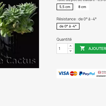
5,5 cm
8 cm
Résistance : de 0° à -4°
de 0° à -4°
Quantité

AJOUTER