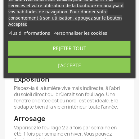
colorées et de petites fleurs tubulaires. Après la
services et votre utilisation de la boutique en analysant
floraison, la plante émet des rejets (keikis) qui
vos habitudes de navigation. Pour donner votre
assurent sa pérennité.
consentement à son utilisation, appuyez sur le bouton
Accepter.
Habitat et Origine
Plus d'informations
Personnaliser les cookies
Cette Tillandsia est native des forêts tropicales
humides d'Amérique centrale et du Sud, où elle
REJETER TOUT
pousse en épiphyte sur les branches d'arbres, à
l'ombre du couvert forestier. Elle appartient au
groupe des Tillandsia mésiques, adaptées aux
J'ACCEPTE
environnements à humidité modérée à élevée.
Exposition
Placez-la à la lumière vive mais indirecte, à l'abri
du soleil direct qui brûlerait son feuillage. Une
fenêtre orientée est ou nord-est est idéale. Elle
s'adapte bien à la vie en intérieur toute l'année.
Arrosage
Vaporisez le feuillage 2 à 3 fois par semaine en
été, 1 fois par semaine en hiver. Vous pouvez