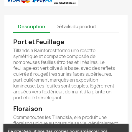
Description
Détails du produit
Port et Feuillage
Tillandsia Rainforest forme une rosette
symétrique et compacte composée de
nombreuses feuilles étroites et linéaires. Le
feuillage est vert olive à la base, avec des reflets
cuivrés à rougeâtres sur les faces supérieures,
particulièrement marqués en exposition
lumineuse. Les feuilles sont souples, légèrement
arquées vers l'extérieur, donnant à la plante un
port étoilé très élégant.
Floraison
Comme toutes les Tillandsia, elle produit une
floraison unique au cours de sa vie, généralement
sous forme d'une hampe florale aux bractées
Ce site Web utilise des cookies pour améliorer nos