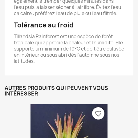
également la tremper quelques minutes dans
l'eau puis la laisser sécher à l'air libre. Évitez l'eau
calcaire : préférez l'eau de pluie ou l'eau filtrée.
Tolérance au froid
Tillandsia Rainforest est une espèce de forêt
tropicale qui apprécie la chaleur et l'humidité. Elle
supporte un minimum de 10°C et doit être cultivée
en intérieur ou sous abri dès l'automne sous nos
latitudes.
AUTRES PRODUITS QUI PEUVENT VOUS
INTÉRESSER
favorite_border