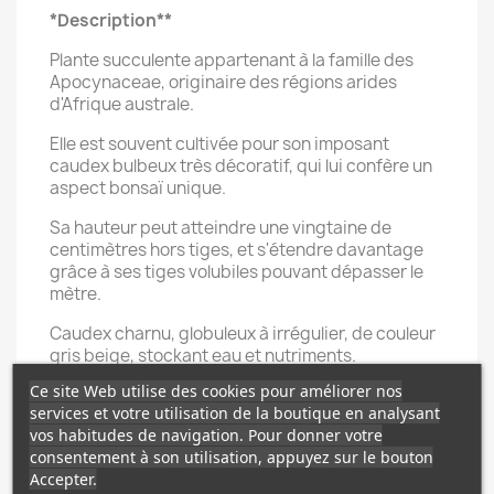
*Description**
Plante succulente appartenant à la famille des
Apocynaceae, originaire des régions arides
d'Afrique australe.
Elle est souvent cultivée pour son imposant
caudex bulbeux très décoratif, qui lui confère un
aspect bonsaï unique.
Sa hauteur peut atteindre une vingtaine de
centimètres hors tiges, et s'étendre davantage
grâce à ses tiges volubiles pouvant dépasser le
mètre.
Caudex charnu, globuleux à irrégulier, de couleur
gris beige, stockant eau et nutriments.
Ce site Web utilise des cookies pour améliorer nos
Feuilles opposées, ovales à elliptiques, d'environ 3
services et votre utilisation de la boutique en analysant
à 5 centimètres, vert foncé brillant avec les bords
vos habitudes de navigation. Pour donner votre
ondulés.
consentement à son utilisation, appuyez sur le bouton
Petites fleurs étoilées de couleur blanc verdâtre,
Accepter.