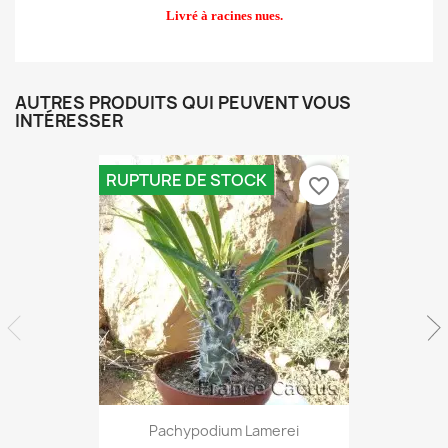
Livré à racines nues.
AUTRES PRODUITS QUI PEUVENT VOUS
INTÉRESSER
RUPTURE DE STOCK
favorite_border
Aperçu rapide

Pachypodium Lamerei