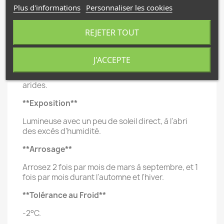
apparaissant en été.
Plus d'informations
Personnaliser les cookies
**Croissance**
REJETER TOUT
Croissance lente à modérée.
**Habitat**
J'ACCEPTE
Namibie, Afrique du Sud, régions arides et semi-
arides.
**Exposition**
Lumineuse avec un peu de soleil direct, à l'abri
des excès d'humidité.
**Arrosage**
Arrosez 2 fois par mois de mars à septembre, et 1
fois par mois durant l'automne et l'hiver.
**Tolérance au Froid**
-2°C.