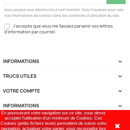
Vous pouvez vous désinscrire à tout moment. Vous trouverez pour cela
nos informations de contact dans les conditions d'utilisation du site.
J'accepte que vous me fassiez parvenir vos lettres
d'information par courriel.
INFORMATIONS

TRUCS UTILES

VOTRE COMPTE

INFORMATIONS
keyboard_arrow_down
En poursuivant votre navigation sur ce site, vous devez
accepter l’utilisation d'un minimum de Cookies. Ces
Cookies (petits fichiers texte) permettent de suivre votre
navigation, actualiser votre panier, vous reconnaitre lors