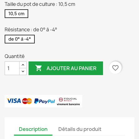
Taille du pot de culture : 10,5 cm
10,5 cm
Résistance : de 0° à -4°
de 0° à -4°
Quantité

favorite_border
AJOUTER AU PANIER
Description
Détails du produit