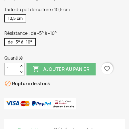
Taille du pot de culture : 10,5 cm
10,5 cm
Résistance : de -5° à -10°
de -5° à -10°
Quantité

favorite_border
AJOUTER AU PANIER

Rupture de stock