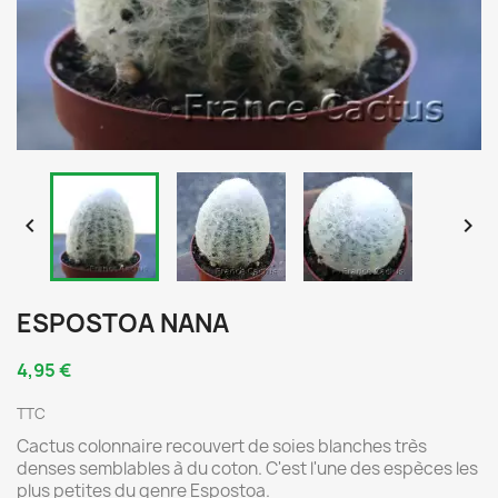


ESPOSTOA NANA
4,95 €
TTC
Cactus colonnaire recouvert de soies blanches très
denses semblables à du coton. C'est l'une des espèces les
plus petites du genre Espostoa.