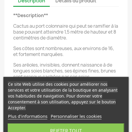
Description
Détails du produit
**Description**
Cactus au port colonnaire qui peut se ramifier à la
base pouvant atteindre 1,5 mètre de hauteur et 8
centimètres de diamètre.
Ses côtes sont nombreuses, aux environs de 16,
et fortement marquées.
Ses aréoles, invisibles, donnent naissance à de
longues soies blanches, ses épines fines, brunes
sont presque cachées par ces soies.
Ce site Web utilise des cookies pour améliorer nos
Fleurs tubulaires blanches à rosées de 3 à 5 cm de
services et votre utilisation de la boutique en analysant
longueur, la nuit au printemps.
vos habitudes de navigation. Pour donner votre
consentement à son utilisation, appuyez sur le bouton
Formation d'un pseudo-céphalium à maturité
Accepter.
(plusieurs années de culture).
Plus d'informations
Personnaliser les cookies
**Habitat**
REJETER TOUT
Andes péruviennes et boliviennes à une altitude