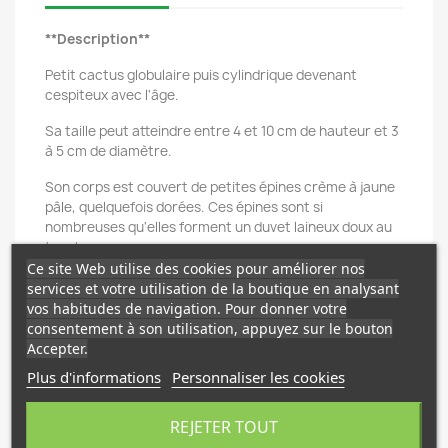
**Description**
Petit cactus globulaire puis cylindrique devenant
cespiteux avec l'âge.
Sa taille peut atteindre entre 4 et 10 cm de hauteur et 3
à 5 cm de diamètre.
Son corps est couvert de petites épines crème à jaune
pâle, quelquefois dorées. Ces épines sont si
nombreuses qu'elles forment un duvet laineux doux au
toucher.
Ce site Web utilise des cookies pour améliorer nos
Nombreuses petites fleurs formant une couronne à son
services et votre utilisation de la boutique en analysant
sommet au début du printemps. Ces fleurs, en forme
vos habitudes de navigation. Pour donner votre
d'entonnoir sont de couleur crème à jaune pâle.
consentement à son utilisation, appuyez sur le bouton
Accepter.
**Croissance**
Plus d'informations
Personnaliser les cookies
Relativement rapide pour un mammillaria.
REJETER TOUT
**Habitat**