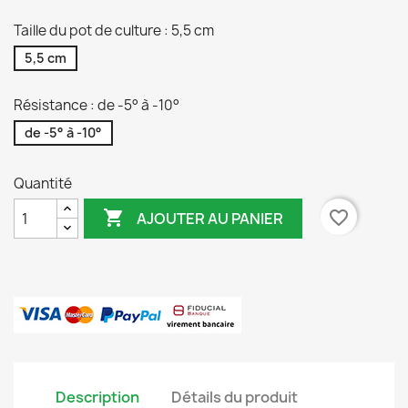
Taille du pot de culture : 5,5 cm
5,5 cm
Résistance : de -5° à -10°
de -5° à -10°
Quantité

favorite_border
AJOUTER AU PANIER
Description
Détails du produit