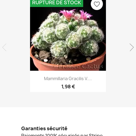
RUPTURE DE STOCK
favorite_border
Aperçu rapide

Mammillaria Gracilis V....
1,98 €
Garanties sécurité
Paiements 100% sécurisés par Stripe