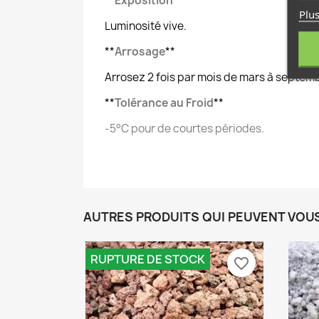
**
Exposition
**
Plus
Luminosité vive.
**
Arrosage
**
Arrosez 2 fois par mois de mars à septembre
**
Tolérance au Froid
**
-5°C pour de courtes périodes.
AUTRES PRODUITS QUI PEUVENT VOU
RUPTURE DE STOCK
favorite_border