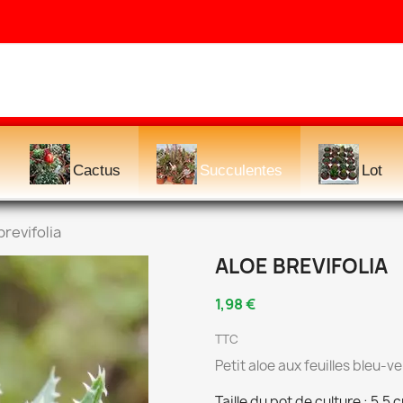
Cactus
Succulentes
Lot
brevifolia
ALOE BREVIFOLIA
1,98 €
TTC
Petit aloe aux feuilles bleu-v
Taille du pot de culture : 5,5 