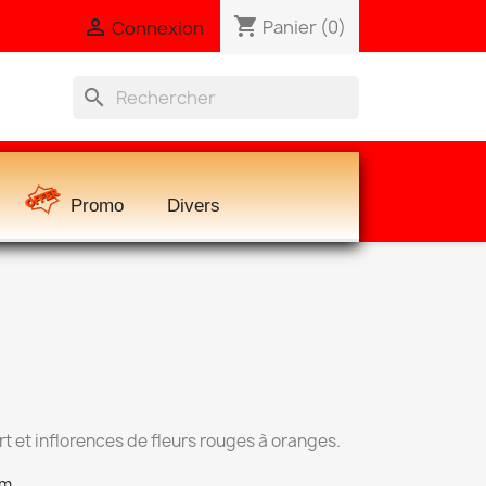
shopping_cart

Panier
(0)
Connexion
search
Promo
Divers
ert et inflorences de fleurs rouges à oranges.
cm