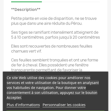
**Description**
Petite plante en voie de disparition, ne se trouve
plus que dans une aire réduite du Pérou.
Ses tiges se ramifiant intensément atteignent de
5 à 10 centimètres, parfois jusqu'à 20 centimètres
Elles sont recouvertes de nombreuses feuilles
charnues vert vif.
Ces feuilles semblent tronquées et ont une forme
de fer à cheval. Elles possèdent une fenêtre
transparente permettant de favoriser la
photosynthèse.
Ce site Web utilise des cookies pour améliorer nos
services et votre utilisation de la boutique en analysant
Elles forment de minuscules fleurs en épi
vos habitudes de navigation. Pour donner votre
consentement à son utilisation, appuyez sur le bouton
**Croissance**
Accepter.
Assez rapide quand les conditions sont
Plus d'informations
Personnaliser les cookies
optimales.