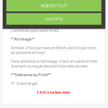
**Habitat**
REJETER TOUT
Armazonas, Pérou, en moyenne altitude.
J'ACCEPTE
**Exposition**
Lumineuse sans soleil direct.
**Arrosage**
Arrosez 2 fois par mois en été et une fois par mois
en automne et hiver.
Faire attention à l'arrosage, il faut un substrat très
drainant ou risque de pourriture des racines.
**Tolérance au Froid**
0°. Craint le gel.
Livré à racines nues.