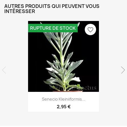
AUTRES PRODUITS QUI PEUVENT VOUS
INTÉRESSER
RUPTURE DE STOCK
favorite_border
Aperçu rapide

Senecio Kleiniiformis...
2,95 €