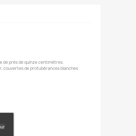
re de près de quinze centimètres.
lair, couvertes de protubérances blanches
our