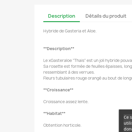
Description
Détails du produit
Hybride de Gasteria et Aloe.
**Description**
Le xGasteraloe "Thais" est un joli hybride pou
Sa rosette est formée de feuilles épaisses, lon
ressemblant à des verrues.
Fleurs tubulaires rouge orangé au bout de lon
**Croissance**
Croissance assez lente.
**Habitat**
Ce s
util
Obtention horticole.
donn