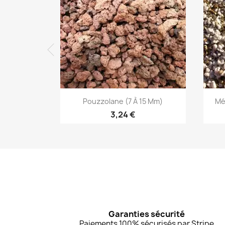
Aperçu rapide

Pouzzolane (7 À 15 Mm)
Mé
3,24 €
Garanties sécurité
Paiements 100% sécurisés par Stripe