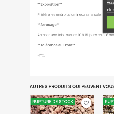
Acce
**Exposition**
Plus
Préfère les endroits lumineux sans soleil direct
**Arrosage**
Arroser une fois tous les 10 à 15 jours en été m
**Tolérance au Froid**
-1°C.
AUTRES PRODUITS QUI PEUVENT VOU
RUPTURE DE STOCK
RUP
favorite_border