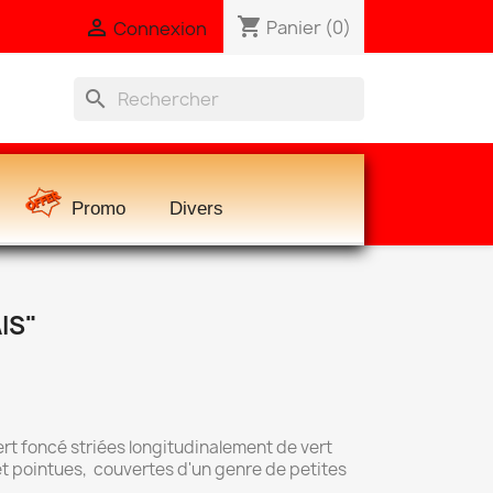
shopping_cart

Panier
(0)
Connexion
search
Promo
Divers
IS"
vert foncé striées longitudinalement de vert
 et pointues, couvertes d'un genre de petites