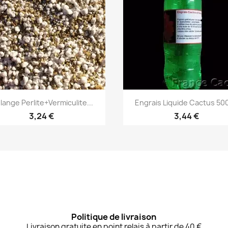
Aperçu rapide
Aperçu rapide


lange Perlite+Vermiculite...
Engrais Liquide Cactus 500
3,24 €
3,44 €
Politique de livraison
Livraison gratuite en point relais à partir de 40 €