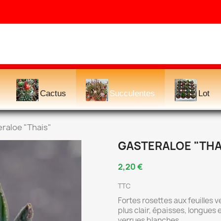
Cactus
Succulentes
Lot
raloe "Thais"
GASTERALOE "THA
2,20 €
TTC
Fortes rosettes aux feuilles 
plus clair, épaisses, longues
verrues blanches.