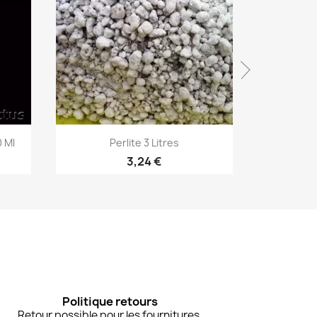
Aperçu rapide


 Ml
Perlite 3 Litres
Pumice 
3,24 €
Politique retours
Retour possible pour les fournitures.