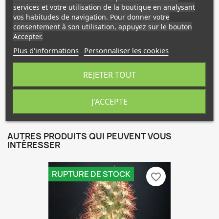
services et votre utilisation de la boutique en analysant
vos habitudes de navigation. Pour donner votre
**Description**
consentement à son utilisation, appuyez sur le bouton
Accepter.
Forme rare de l'astrophytum myriostigma, corps
couvert d'un floconnage blanc, à quatre côtes.
Plus d'informations
Personnaliser les cookies
Fleurs jaunes.
REJETER TOUT
Attention aux arrosages.
Livré à Racines Nues.
J'ACCEPTE
AUTRES PRODUITS QUI PEUVENT VOUS
INTÉRESSER
RUPTURE DE STOCK
favorite_border