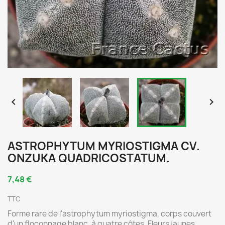


ASTROPHYTUM MYRIOSTIGMA CV.
ONZUKA QUADRICOSTATUM.
7,48 €
TTC
Forme rare de l'astrophytum myriostigma, corps couvert
d'un floconnage blanc, à quatre côtes. Fleurs jaunes.