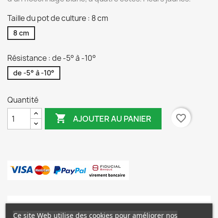
Taille du pot de culture : 8 cm
8 cm
Résistance : de -5° à -10°
de -5° à -10°
Quantité

favorite_border
AJOUTER AU PANIER
Description
Détails du produit
Ce site Web utilise des cookies pour améliorer nos