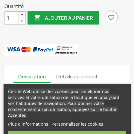
Quantité

favorite_border
AJOUTER AU PANIER
Description
Détails du produit
Ce site Web utilise des cookies pour améliorer nos
Grand kalanchoe aux tiges épaisses portant de
services et votre utilisation de la boutique en analysant
grandes feuilles ovales, épaisses, couvertes de
vos habitudes de navigation. Pour donner votre
pruine beige à dorée, hautes hampes de fleurs
consentement à son utilisation, appuyez sur le bouton
jaunes.
Accepter.
Plus d'informations
Personnaliser les cookies