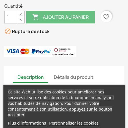
Quantité

favorite_border
AJOUTER AU PANIER

Rupture de stock
Description
Détails du produit
Gros buisson de fines tiges aux feuilles épaisses,
Ce site Web utilise des cookies pour améliorer nos
arrondies, dentelées veloutées, vert clair, à
services et votre utilisation de la boutique en analysant
l'agréable odeur. Grappes de petites fleurs roses.
vos habitudes de navigation. Pour donner votre
consentement à son utilisation, appuyez sur le bouton
Livré à Racines Nues.
Accepter.
Plus d'informations
Personnaliser les cookies