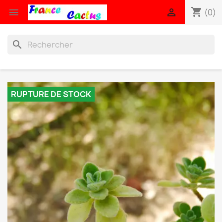
shopping_cart


(0)
search
RUPTURE DE STOCK