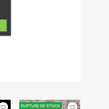
RUPTURE DE STOCK
RUPTURE
favorite_border
favorite_border