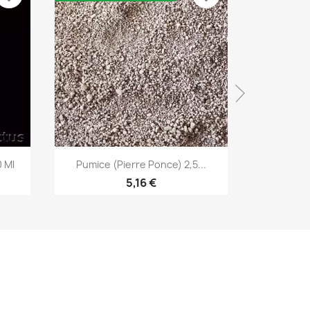
Aperçu rapide


 Ml
Pumice (Pierre Ponce) 2,5...
Mélange P
5,16 €