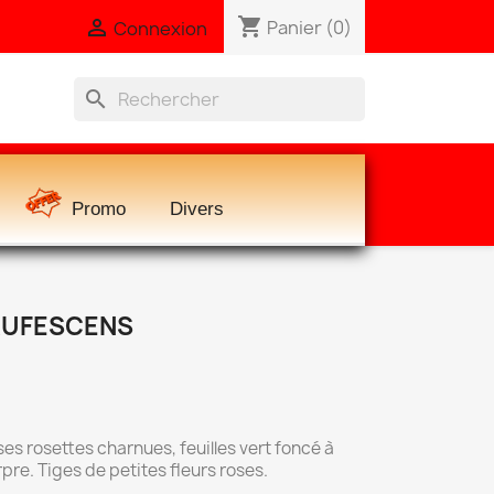
shopping_cart

Panier
(0)
Connexion
search
Promo
Divers
RUFESCENS
es rosettes charnues, feuilles vert foncé à
pre. Tiges de petites fleurs roses.