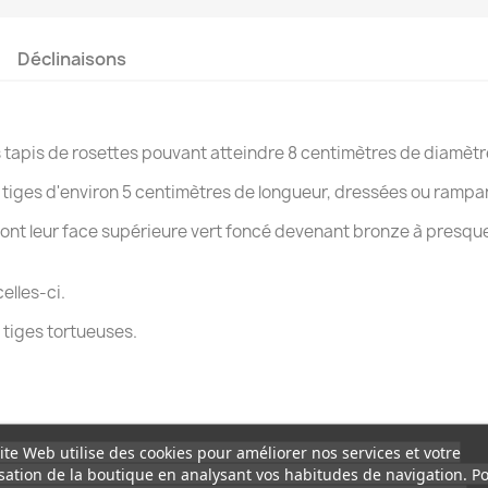
Déclinaisons
s tapis de rosettes pouvant atteindre 8 centimètres de diamètr
 tiges d'environ 5 centimètres de longueur, dressées ou rampa
s ont leur face supérieure vert foncé devenant bronze à presque 
elles-ci.
 tiges tortueuses.
ite Web utilise des cookies pour améliorer nos services et votre
isation de la boutique en analysant vos habitudes de navigation. P