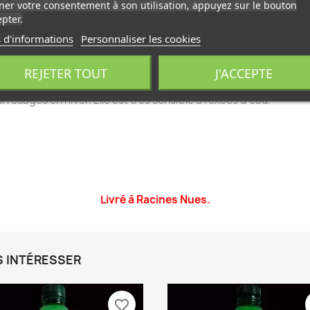
er votre consentement à son utilisation, appuyez sur le bouton
pter.
 d'informations
Personnaliser les cookies
REJETER TOUT
J'ACCEPTE
rrosages en hiver. Elle est très sensible à l'excès d'eau.
Livré à Racines Nues.
S INTÉRESSER
favorite_border