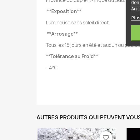
Province du Cap en Afrique du Sud.
donn
Acce
**Exposition**
Plus
Lumineuse sans soleil direct.
**Arrosage**
Tous les 15 jours en été et aucun ou peu d'a
**Tolérance au Froid**
-4°C.
AUTRES PRODUITS QUI PEUVENT VOU
favorite_border