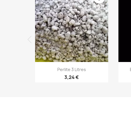
Aperçu rapide

Perlite 3 Litres
3,24 €