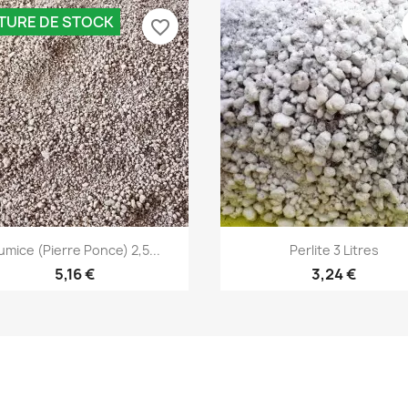
TURE DE STOCK
favorite_border
Aperçu rapide
Aperçu rapide


umice (Pierre Ponce) 2,5...
Perlite 3 Litres
5,16 €
3,24 €