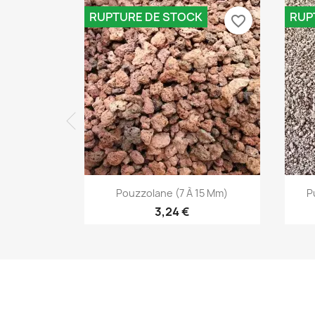
RUPTURE DE STOCK
RUP
favorite_border
Aperçu rapide

Pouzzolane (7 À 15 Mm)
P
3,24 €