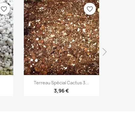
favorite_border
favorite_border
Aperçu rapide


Terreau Spécial Cactus 3...
Bill
3,96 €