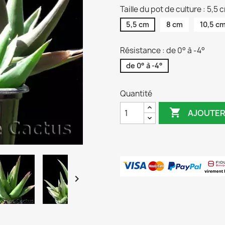
Taille du pot de culture : 5,5 
5,5 cm
8 cm
10,5 c
Résistance : de 0° à -4°
de 0° à -4°
Quantité

AJOUTER
