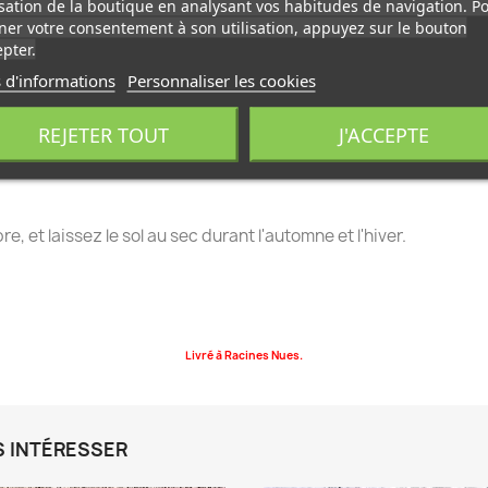
e, rapidement de nombreux rejets.
isation de la boutique en analysant vos habitudes de navigation. P
er votre consentement à son utilisation, appuyez sur le bouton
pter.
 d'informations
Personnaliser les cookies
REJETER TOUT
J'ACCEPTE
, et laissez le sol au sec durant l'automne et l'hiver.
Livré à Racines Nues.
S INTÉRESSER