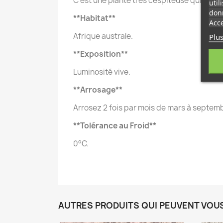
C'est une plante très cespiteuse qui form
util
donn
**Habitat**
Acce
Afrique australe.
Plus
**Exposition**
Luminosité vive.
**Arrosage**
Arrosez 2 fois par mois de mars à septembre
**Tolérance au Froid**
0°C.
AUTRES PRODUITS QUI PEUVENT VOU