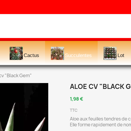
Cactus
Succulentes
Lot
cv "Black Gem"
ALOE CV "BLACK 
1,98 €
TTC
Aloe aux feuilles tendres de c
Elle forme rapidement de nom