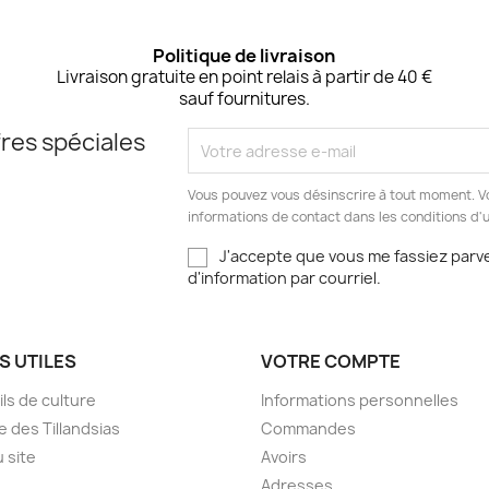
Politique de livraison
Livraison gratuite en point relais à partir de 40 €
sauf fournitures.
res spéciales
Vous pouvez vous désinscrire à tout moment. V
informations de contact dans les conditions d'ut
J'accepte que vous me fassiez parve
d'information par courriel.
S UTILES
VOTRE COMPTE
ls de culture
Informations personnelles
e des Tillandsias
Commandes
u site
Avoirs
Adresses