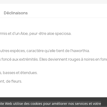
Déclinaisons
rmis et d'un Aloe, peur-être aloe speciosa.
utres espèces, caractère qu'elle tient de l'haworthia.
us foncé aux extrémités. Elles deviennent rouges à noires en fo
s, basses et étendues.
t, de fleurs.
ite Web utilise des cookies pour améliorer nos services et votre