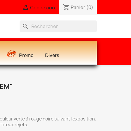
shopping_cart

Panier
(0)
Connexion
search
Promo
Divers
GEM"
ouleur verte à rouge noire suivant l'exposition.
breux rejets.