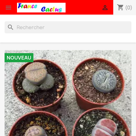
shopping_cart


(0)
search
NOUVEAU