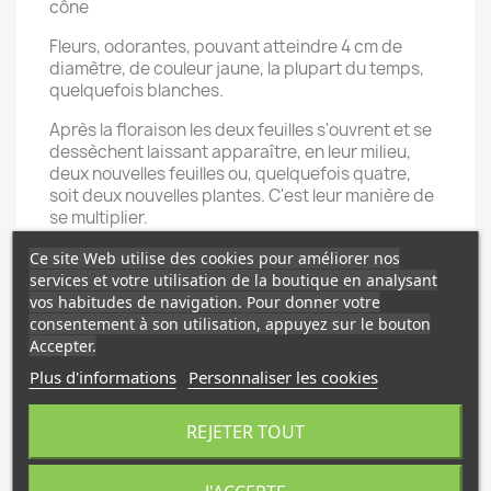
cône
Fleurs, odorantes, pouvant atteindre 4 cm de
diamètre, de couleur jaune, la plupart du temps,
quelquefois blanches.
Après la floraison les deux feuilles s'ouvrent et se
dessèchent laissant apparaître, en leur milieu,
deux nouvelles feuilles ou, quelquefois quatre,
soit deux nouvelles plantes. C'est leur manière de
se multiplier.
Il en existe plus d'une centaine d’espèces dont
Ce site Web utilise des cookies pour améliorer nos
certaines sont assez difficiles à différencier.
services et votre utilisation de la boutique en analysant
vos habitudes de navigation. Pour donner votre
consentement à son utilisation, appuyez sur le bouton
Accepter.
**Habitat**
Plus d'informations
Personnaliser les cookies
Région du Namaqualand située entre la province
du Cap en Afrique du Sud et la Namibie.
REJETER TOUT
**Exposition**