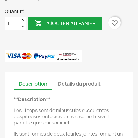
Quantité

favorite_border
AJOUTER AU PANIER
Description
Détails du produit
**Description**
Les lithops sont de minuscules succulentes
cespiteuses enfouies dans le sol ne laissant
paraître que leur sommet.
Ils sont formés de deux feuilles jointes formant un