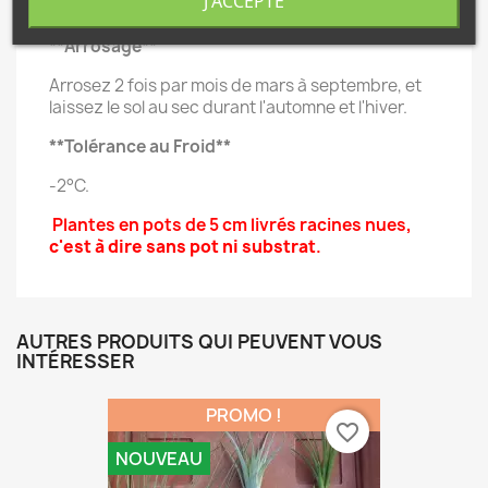
J'ACCEPTE
Luminosité vive mais pas de soleil direct.
**Arrosage**
Arrosez 2 fois par mois de mars à septembre, et
laissez le sol au sec durant l'automne et l'hiver.
**Tolérance au Froid**
-2°C.
Plantes
en pots de 5 cm livrés racines nues
,
c'est à dire sans pot ni substrat
.
AUTRES PRODUITS QUI PEUVENT VOUS
INTÉRESSER
PROMO !
favorite_border
NOUVEAU