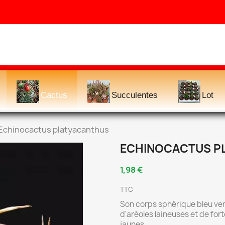
Cactus
Succulentes
Lot
Echinocactus platyacanthus
ECHINOCACTUS P
1,98 €
TTC
Son corps sphérique bleu vert 
d'aréoles laineuses et de for
jaunes.