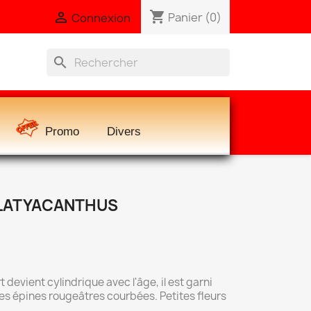
shopping_cart

Panier
(0)
Connexion
search
Promo
Divers
LATYACANTHUS
devient cylindrique avec l'âge, il est garni
tes épines rougeâtres courbées. Petites fleurs