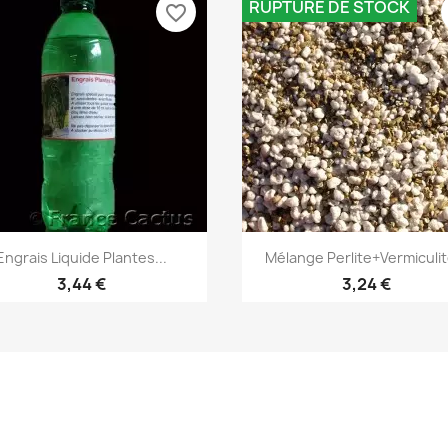
RUPTURE DE STOCK
favorite_border
Aperçu rapide
Aperçu rapide


Engrais Liquide Plantes...
Mélange Perlite+Vermiculite
3,44 €
3,24 €