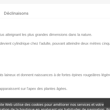
Déclinaisons
tus atteignant les plus grandes dimensions dans la nature.
 devient cylindrique chez l'adulte, pouvant atteindre deux mètres cin
ts laineux et donnent naissances à de fortes épines rougeâtres lég
 apparaissent sur l'apex des plantes âgées.
ite Web utilise des cookies pour améliorer nos services et votre
isation de la boutique en analysant vos habitudes de navigation. P