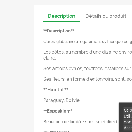
Description
Détails du produit
**Description**
Corps globulaire à légèrement cylindrique de g
Les côtes, au nombre d'une dizaine envir
claire.
Ses aréoles ovales, feutrées installées s
Ses fleurs, en forme d'entonnoirs, sont, s
**Habitat**
Paraguay, Bolivie.
Ce s
**Exposition**
util
donn
Beaucoup de lumière sans soleil direct.
Acce