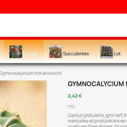
Cactus
Succulentes
Lot
Gymnocalycium mihanovichii
GYMNOCALYCIUM M
2,42 €
TTC
Cactus globulaire, gris vert à
marquées et protubérances st
quelques fines épines. Grand