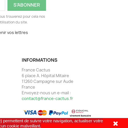
ous trouverez pour cela nos
ilisation du site.
nir vos lettres
INFORMATIONS
France Cactus
6 place A. Hôpital Mitaire
11260 Campagne sur Aude
France
Envoyez-nous un e-mail :
contact@france-cactus.fr
) permettent de suivre votre navigation, actualiser votre
cun cookie malveillant.