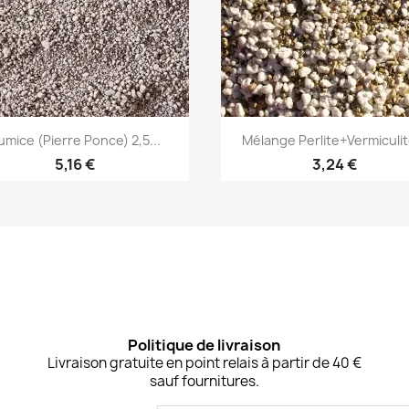
Aperçu rapide
Aperçu rapide


umice (Pierre Ponce) 2,5...
Mélange Perlite+Vermiculite
5,16 €
3,24 €
Politique de livraison
Livraison gratuite en point relais à partir de 40 €
sauf fournitures.