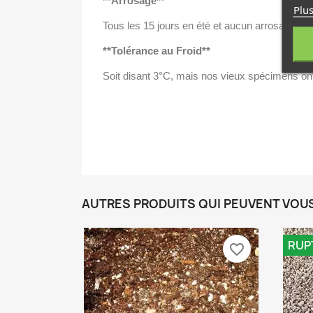
**Arrosage**
Plus
Tous les 15 jours en été et aucun arrosage en 
**Tolérance au Froid**
Soit disant 3°C, mais nos vieux spécimens on
AUTRES PRODUITS QUI PEUVENT VOU
RUP
favorite_border