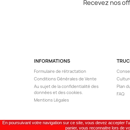
Recevez nos off
INFORMATIONS
TRUC
Formulaire de rétractation
Consei
Conditions Générales de Vente
Cultur
Au sujet de la confidentialité des
Plan d
données et des cookies.
FAQ
Mentions Légales
En poursuivant votre navigation sur ce site, vous devez accepter l’u
panier, vous reconnaitre lors de vo