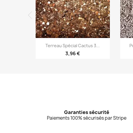
Aperçu rapide

Terreau Spécial Cactus 3...
P
3,96 €
Garanties sécurité
Paiements 100% sécurisés par Stripe