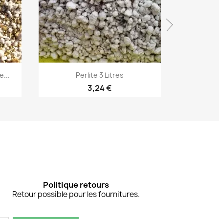
Aperçu rapide


...
Perlite 3 Litres
Engrais 
3,24 €
Politique retours
Retour possible pour les fournitures.