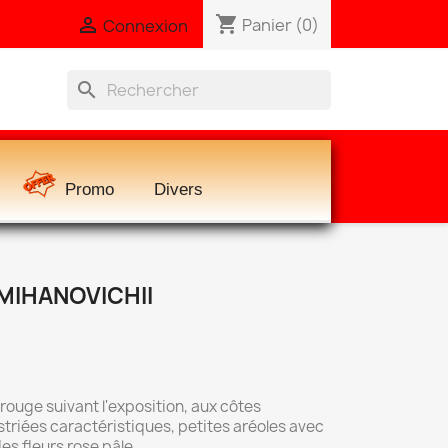
shopping_cart

Panier
(0)
Connexion
search
Promo
Divers
IHANOVICHII
 rouge suivant l'exposition, aux côtes
riées caractéristiques, petites aréoles avec
es fleurs rose pâle.