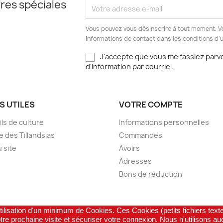
res spéciales
Vous pouvez vous désinscrire à tout moment. V
informations de contact dans les conditions d'ut
J'accepte que vous me fassiez parve
d'information par courriel.
S UTILES
VOTRE COMPTE
ls de culture
Informations personnelles
e des Tillandsias
Commandes
u site
Avoirs
Adresses
Bons de réduction
tilisation d'un minimum de Cookies. Ces Cookies (petits fichiers texte
© 2026 - Boutique en ligne créée par France Cactus.
tre prochaine visite et sécuriser votre connexion. Nous n'utilisons au