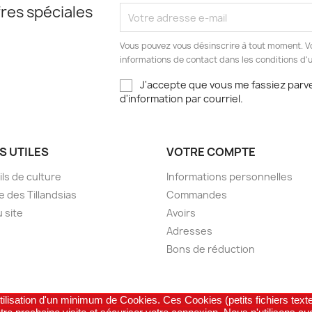
res spéciales
Vous pouvez vous désinscrire à tout moment. V
informations de contact dans les conditions d'ut
J'accepte que vous me fassiez parve
d'information par courriel.
S UTILES
VOTRE COMPTE
ls de culture
Informations personnelles
e des Tillandsias
Commandes
u site
Avoirs
Adresses
Bons de réduction
tilisation d'un minimum de Cookies. Ces Cookies (petits fichiers texte
© 2026 - Boutique en ligne créée par France Cactus.