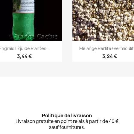
Aperçu rapide
Aperçu rapide


Engrais Liquide Plantes...
Mélange Perlite+Vermiculite
3,44 €
3,24 €
Politique de livraison
Livraison gratuite en point relais à partir de 40 €
sauf fournitures.