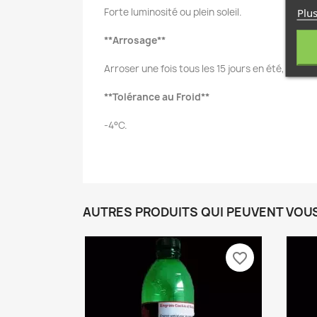
Plus
Forte luminosité ou plein soleil.
**Arrosage**
Arroser une fois tous les 15 jours en été, moins
**Tolérance au Froid**
-4°C.
AUTRES PRODUITS QUI PEUVENT VOU
favorite_border