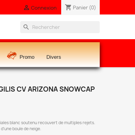
shopping_cart

Panier
(0)
Connexion
search
Promo
Divers
GILIS CV ARIZONA SNOWCAP
iales blanc soutenu recouvert de multiples rejets.
 d'une boule de neige.