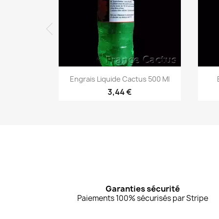
Aperçu rapide

Engrais Liquide Cactus 500 Ml
3,44 €
Garanties sécurité
Paiements 100% sécurisés par Stripe