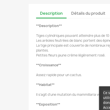
Description
Détails du produit
**Description**
Tiges cylindriques pouvant atteindre plus de 1
Les aréoles feutrées de blanc portent des épines
La tige principale est couverte de nombreux re
plantes.
Petites fleurs jaune crème légèrement rosé.
**Croissance**
Assez rapide pour un cactus.
**Habitat**
Ce s
Il s'agit d'une mutation du mammillaria vetula g
util
donn
**Exposition**
Acce