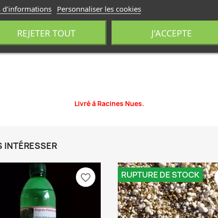
 d'informations
Personnaliser les cookies
REJETER TOUT
J'ACCEPTE
 souvent en hiver.
Livré à Racines Nues.
S INTÉRESSER
RUPTURE DE STOCK
favorite_border