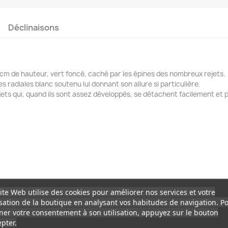
Déclinaisons
0 cm de hauteur, vert foncé, caché par les épines des nombreux rejets.
 radiales blanc soutenu lui donnant son allure si particulière.
jets qui, quand ils sont assez développés, se détachent facilement et
ite Web utilise des cookies pour améliorer nos services et votre
racilis obtenu en culture.
isation de la boutique en analysant vos habitudes de navigation. P
er votre consentement à son utilisation, appuyez sur le bouton
pter.