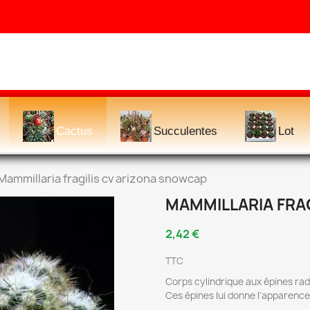
Cactus
Succulentes
Lot
Mammillaria fragilis cv arizona snowcap
MAMMILLARIA FRA
2,42 €
TTC
Corps cylindrique aux épines rad
Ces épines lui donne l'apparence