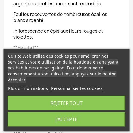
argentées dont les bords sont recourbés.
Feuilles recouvertes de nombreuses écailles
blanc argenté.
Inflorescence en épis aux fleurs rouges et
violettes.
**
Habitat
**
Ce site Web utilise des cookies pour améliorer nos
Caraïbes: Jamaïque et Cuba.
services et votre utilisation de la boutique en analysant
vos habitudes de navigation. Pour donner votre
**
Exposition
**
consentement à son utilisation, appuyez sur le bouton
Beaucoup de lumière mais pas de soleil direct.
Accepter.
Plus d'informations
Personnaliser les cookies
**
Arrosage
**
Par aspersion ou trempage une ou deux fois par
REJETER TOUT
semaine en été, toutes les deux semaines en
hiver, à moduler en fonction des circonstances.
J'ACCEPTE
Lisez la fiche de culture à cet endroit.