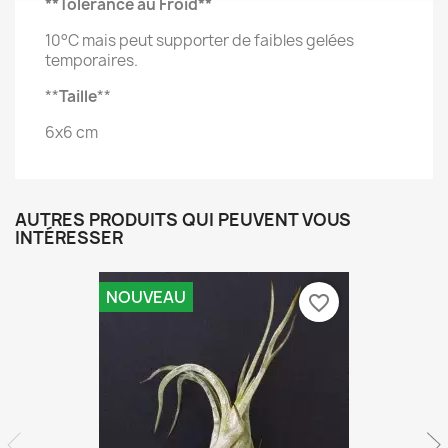
**Tolérance au Froid**
10°C mais peut supporter de faibles gelées
temporaires.
**
Taille
**
6x6 cm
AUTRES PRODUITS QUI PEUVENT VOUS
INTÉRESSER
NOUVEAU
favorite_border