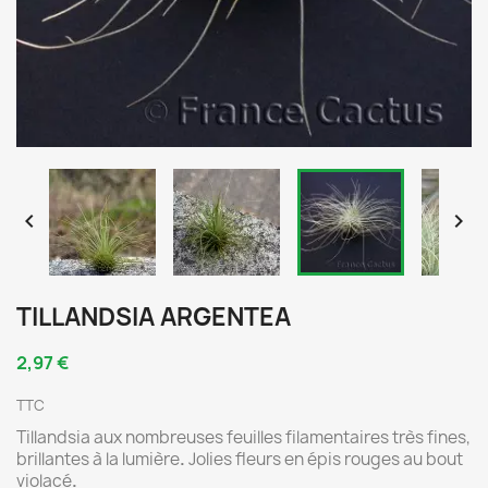


TILLANDSIA ARGENTEA
2,97 €
TTC
Tillandsia aux nombreuses feuilles filamentaires très fines,
brillantes à la lumière
.
Jolies fleurs en épis rouges au bout
violacé
.