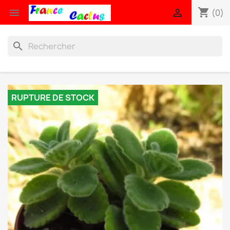
shopping_cart


(0)
search
RUPTURE DE STOCK