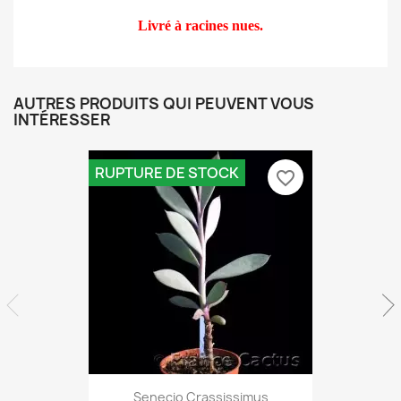
Livré à racines nues.
AUTRES PRODUITS QUI PEUVENT VOUS
INTÉRESSER
RUPTURE DE STOCK
favorite_border
Aperçu rapide

Senecio Crassissimus