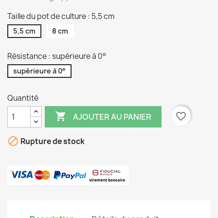
Taille du pot de culture : 5,5 cm
5,5 cm
8 cm
Résistance : supérieure à 0°
supérieure à 0°
Quantité

favorite_border
AJOUTER AU PANIER

Rupture de stock