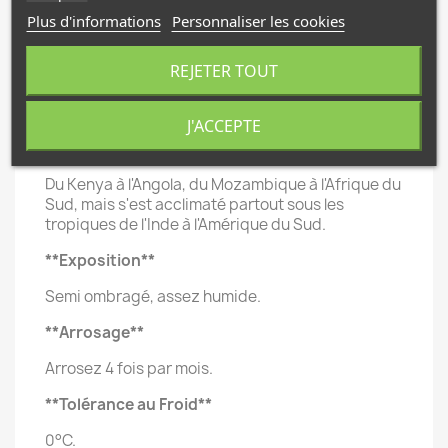
Très forte odeur agréable entre le thym et la
Plus d'informations
Personnaliser les cookies
menthe.
REJETER TOUT
**Croissance**
Rapide.
J'ACCEPTE
**Habitat**
Du Kenya à l'Angola, du Mozambique à l'Afrique du
Sud, mais s'est acclimaté partout sous les
tropiques de l'Inde à l'Amérique du Sud.
**Exposition**
Semi ombragé, assez humide.
**Arrosage**
Arrosez 4 fois par mois.
**Tolérance au Froid**
0°C.