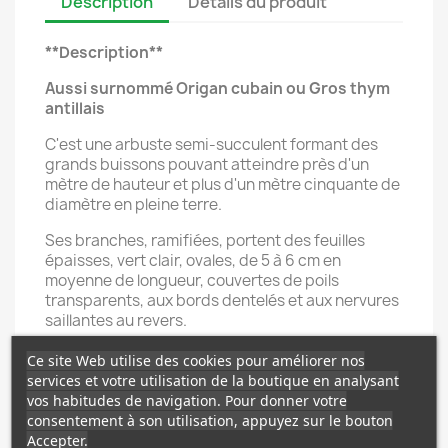
Description
Détails du produit
**Description**
Aussi surnommé Origan cubain ou Gros thym
antillais
C'est une arbuste semi-succulent formant des
grands buissons pouvant atteindre près d'un
mètre de hauteur et plus d'un mètre cinquante de
diamètre en pleine terre.
Ses branches, ramifiées, portent des feuilles
épaisses, vert clair, ovales, de 5 à 6 cm en
moyenne de longueur, couvertes de poils
transparents, aux bords dentelés et aux nervures
saillantes au revers.
Petites fleurs en grappes, fortement poilues de
Ce site Web utilise des cookies pour améliorer nos
rose, lilas à bleue, violet.
services et votre utilisation de la boutique en analysant
vos habitudes de navigation. Pour donner votre
Peut s'utiliser comme herbe aromatique et en
consentement à son utilisation, appuyez sur le bouton
tisanes.
Accepter.